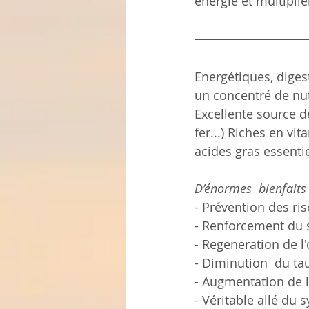
énergie et multiplie
Energétiques, digest
un concentré de nut
Excellente source 
fer...) Riches en vi
acides gras essentie
D’énormes  bienfaits
- Prévention des ri
- Renforcement du 
- Regeneration de l
- Diminution  du ta
- Augmentation de la
- Véritable allé du