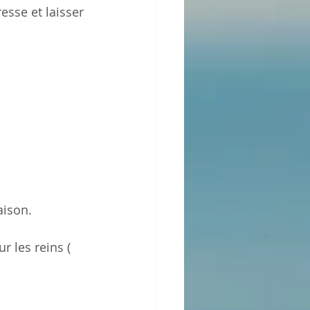
sse et laisser 
aison.
r les reins ( 