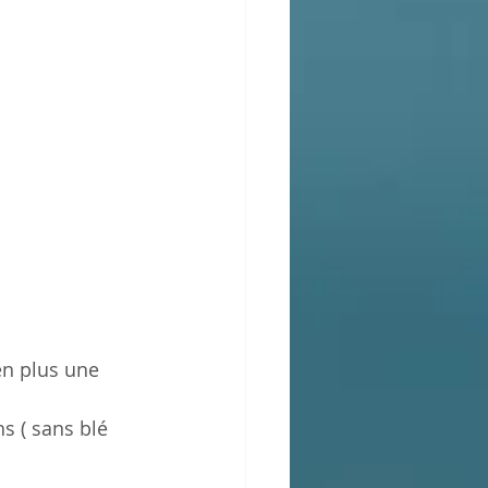
en plus une 
hs 
( sans blé 