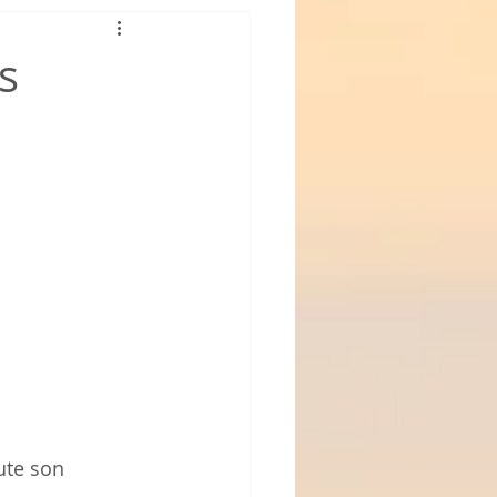
s
ute son 