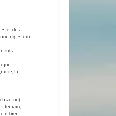
les et des 
une digestion 
éments 
tique.
raine, la 
(Luzerne). 
lendemain, 
ient bien 