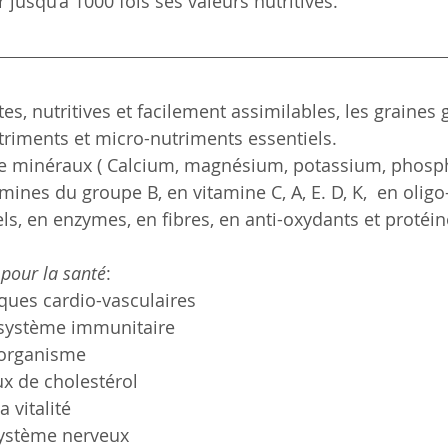
r jusqu’à 1000 fois ses valeurs nutritives.
es, nutritives et facilement assimilables, les graines
riments et micro-nutriments essentiels.
de minéraux ( Calcium, magnésium, potassium, phospho
tamines du groupe B, en vitamine C, A, E. D, K,  en olig
ls, en enzymes, en fibres, en anti-oxydants et protéin
 pour la santé
:
sques cardio-vasculaires
système immunitaire 
'organisme  
ux de cholestérol 
 vitalité 
 système nerveux