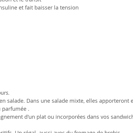
insuline et fait baisser la tension
ours.
 en salade. Dans une salade mixte, elles apporteront 
u parfumée .
gnement d'un plat ou incorporées dans vos sandwic
itifs. Un régal  aussi avec du fromage de brebis....