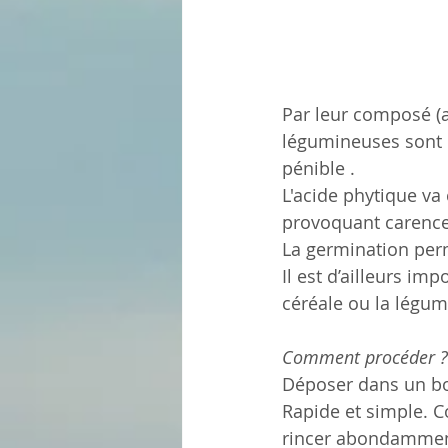
Par leur composé (a
légumineuses sont 
pénible .
L'acide phytique va 
provoquant carences
La germination perm
Il est d’ailleurs im
céréale ou la légumi
Comment procéder ?
Déposer dans un boc
Rapide et simple. Co
rincer abondamment.