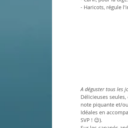
- Haricots, régule l'
A déguster tous les j
Délicieuses seules,
note piquante et/o
Idéales en accompa
SVP ! 😉).
Sur les canapés apér