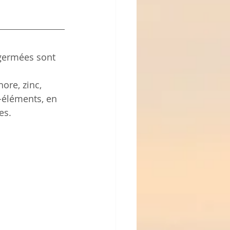
 germées sont 
re, zinc, 
o-éléments, en 
es. 