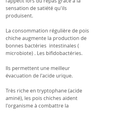
l’appétit lors du repas grâce à la 
sensation de satiété qu'ils 
produisent.
La consommation régulière de pois 
chiche augmente la production de 
bonnes bactéries  intestinales ( 
microbiote) . Les bifidobactéries. 
Ils permettent une meilleur 
évacuation de l'acide urique. 
Très riche en tryptophane (acide 
aminé), les pois chiches aident 
l'organisme à combattre la 
dépression et l’anxiété.
Ils jouent un rôle positif sur le 
sommeil et les changements 
d'humeur.