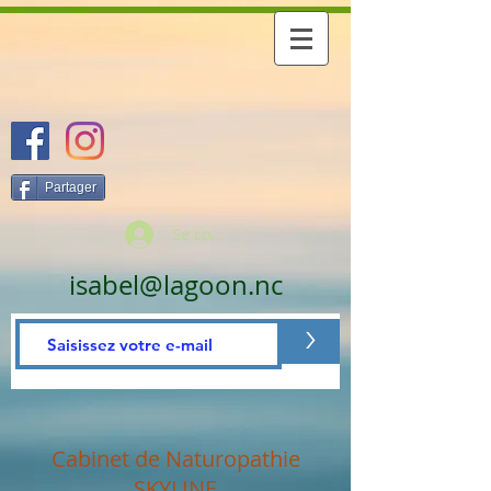
Partager
Se connecter
isabel@lagoon.nc
>
Cabinet de Naturopathie
SKYLINE