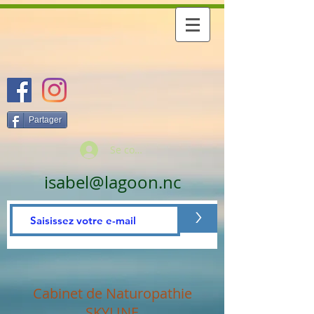
Partager
Se connecter
isabel@lagoon.nc
>
Cabinet de Naturopathie
SKYLINE