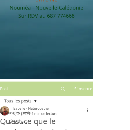
Nouméa - Nouvelle-Calédonie
Sur RDV au
687 774668
Post
S'inscrire
Tous les posts
Isabelle - Naturopathe
Tous les posts
8 juin 2021
4 min de lecture
Qu’est-ce que le
La nutrition