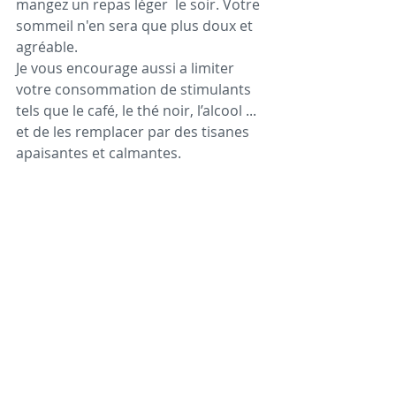
mangez un repas léger  le soir. Votre 
sommeil n'en sera que plus doux et 
agréable.
Je vous encourage aussi a limiter 
votre consommation de stimulants 
tels que le café, le thé noir, l’alcool ... 
et de les remplacer par des tisanes 
apaisantes et calmantes.
En soutien, la phytothérapie, la 
gemmothérapie, les élixirs floraux et 
les plantes adaptogènes pourront 
aider l'organisme à s'adapter au 
stress en agissant directement sur 
les surrénales. 