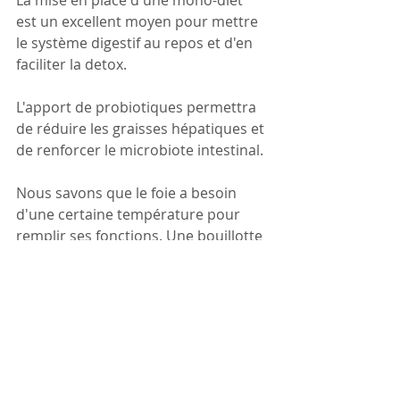
est un excellent moyen pour mettre 
le système digestif au repos et d'en 
faciliter la detox.
L'apport de probiotiques permettra 
de réduire les graisses hépatiques et 
de renforcer le microbiote intestinal.
Nous savons que le foie a besoin 
d'une certaine température pour 
remplir ses fonctions. Une bouillotte 
sera donc d'un précieux soutien.
🌿🍃Des plantes drainantes ou 
régénératrices hépatiques viendront 
compléter le protocole.
En médecine traditionnelle chinoise, 