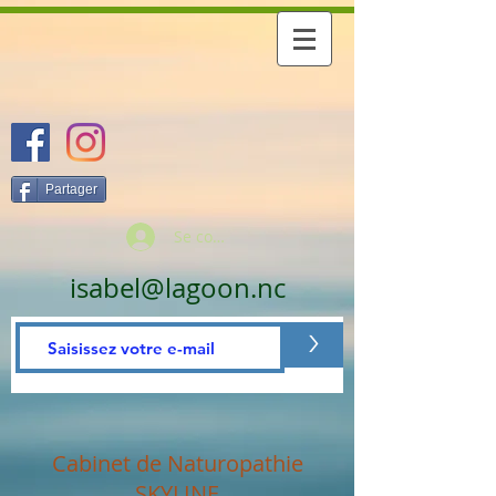
Partager
Se connecter
isabel@lagoon.nc
>
Cabinet de Naturopathie
SKYLINE