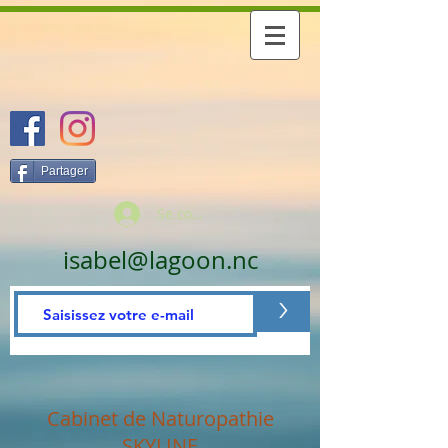
Partager
Se connecter
isabel@lagoon.nc
>
Cabinet de Naturopathie
SKYLINE