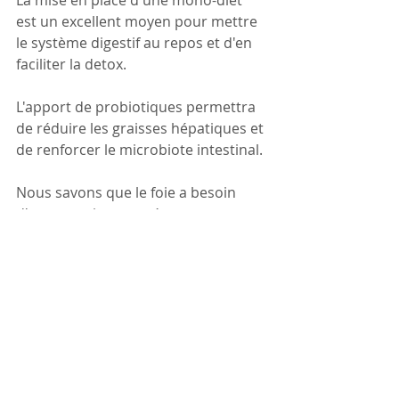
est un excellent moyen pour mettre 
le système digestif au repos et d'en 
faciliter la detox.
L'apport de probiotiques permettra 
de réduire les graisses hépatiques et 
de renforcer le microbiote intestinal.
Nous savons que le foie a besoin 
d'une certaine température pour 
remplir ses fonctions. Une bouillotte 
sera donc d'un précieux soutien.
🌿🍃Des plantes drainantes ou 
régénératrices hépatiques viendront 
compléter le protocole.
En médecine traditionnelle chinoise, 