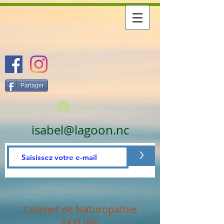
Partager
Se connecter
isabel@lagoon.nc
>
Cabinet de Naturopathie
SKYLINE