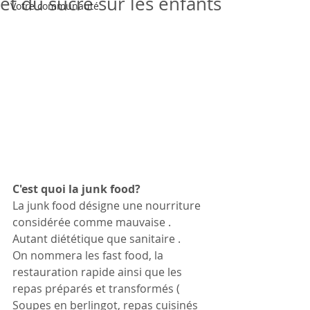
et du sucre sur les enfants
Votre communauté
C'est quoi la junk food?
La junk food désigne une nourriture 
considérée comme mauvaise . 
Autant diététique que sanitaire .
On nommera les fast food, la 
restauration rapide ainsi que les 
repas préparés et transformés ( 
Soupes en berlingot, repas cuisinés 