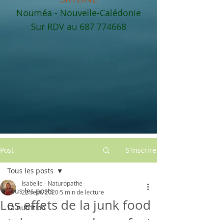
Nouméa - Nouvelle-Calédonie
Sur RDV au
687 774668
Post
S'inscrire
Tous les posts
Isabelle - Naturopathe
Tous les posts
22 sept. 2020
5 min de lecture
Les effets de la junk food
La nutrition