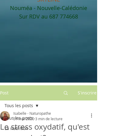
Nouméa - Nouvelle-Calédonie
Sur RDV au
687 774668
Post
S'inscrire
Tous les posts
Isabelle - Naturopathe
Tous les posts
31 mai 2020
3 min de lecture
Le stress oxydatif, qu'est
La nutrition