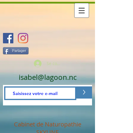
Partager
Se connecter
isabel@lagoon.nc
>
Cabinet de Naturopathie
SKYLINE